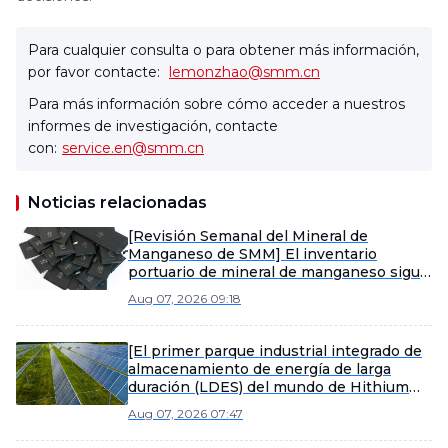
Para cualquier consulta o para obtener más información,
por favor contacte:
lemonzhao@smm.cn
Para más información sobre cómo acceder a nuestros
informes de investigación, contacte
con:
service.en@smm.cn
Noticias relacionadas
[Revisión Semanal del Mineral de
Manganeso de SMM] El inventario
portuario de mineral de manganeso sigue
acumulándose, los precios spot bajo
Aug 07, 2026 09:18
presión
[El primer parque industrial integrado de
almacenamiento de energía de larga
duración (LDES) del mundo de Hithium
inicia su producción]
Aug 07, 2026 07:47