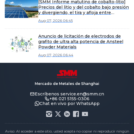
[SMM Informe matutino de cobalto-litio]
Precios del litio y del cobalto bajo presión
y divergiendo, el tira y afloja entre
vendedores y compradores intensifica la
Aug 07, 2026 06:45
consolidación del mercado de materiales
Anuncio de licitación de electrodos de
grafito de ultra alta potencia de Ansteel
Powder Materials
Aug 07, 2026 06:44
Mercado de Metales de Shanghai
Escríbenos
service.en@smm.cn
+86 021 5155-0306
Chat en vivo por WhatsApp
Aviso: Al acceder a este sitio, usted acepta no copiar ni reproducir ningún