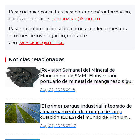
Para cualquier consulta o para obtener más información,
por favor contacte:
lemonzhao@smm.cn
Para más información sobre cómo acceder a nuestros
informes de investigación, contacte
con:
service.en@smm.cn
Noticias relacionadas
[Revisión Semanal del Mineral de
Manganeso de SMM] El inventario
portuario de mineral de manganeso sigue
acumulándose, los precios spot bajo
Aug 07, 2026 09:18
presión
[El primer parque industrial integrado de
almacenamiento de energía de larga
duración (LDES) del mundo de Hithium
inicia su producción]
Aug 07, 2026 07:47