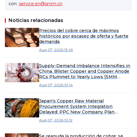
con:
service.en@smm.cn
Noticias relacionadas
Precios del cobre cerca de máximos
históricos por escasez de oferta y fuerte
demanda
Aug 07, 2026 13:49
Supply-Demand Imbalance Intensifies in
China, Blister Copper and Copper Anode
RCs Plummet to Yearly Lows [SMM
Analysis]
Aug 07, 2026 10:14
Japan's Copper Raw Material
Procurement System Integration
Delayed; PPC New Company Plan
Postponed to February 2027 Operation
Aug 07, 2026 10:12
[SMM Analysis]
Se reanuda la producción de cobre; se