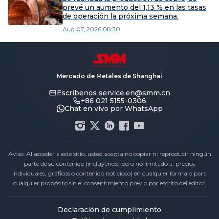
prevé un aumento del 1,13 % en las tasas
de operación la próxima semana.
Aug 07, 2026 08:30
Mercado de Metales de Shanghai
Escríbenos
service.en@smm.cn
+86 021 5155-0306
Chat en vivo por WhatsApp
Aviso: Al acceder a este sitio, usted acepta no copiar ni reproducir ningún
parte de su contenido (incluyendo, pero no limitado a, precios
individuales, gráficos o contenido noticioso) en cualquier forma o para
cualquier propósito sin el consentimiento previo por escrito del editor.
Declaración de cumplimiento