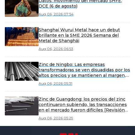
Datos: movimiento del mercado SHFE,
DCE (6 de agosto)
Aug 06, 2026 07:54
Shanghai Wurui Metal hace un debut
brillante en la SME 2026 Semana del
Metal de Shanghái
Aug 06, 2026 06:53
Zinc de Ningbo: Las empresas
transformadoras se ven disuadidas por los
altos precios y se mantienen al margen,
lo que resulta en un débil comercio de
Aug 06, 2026 05:31
zinc al contado [SMM Midday Review]
Zinc de Guangdong: los precios del zinc
continuaron subiendo, las transacciones
en el mercado fueron difíciles [Revisión
del mediodía de SMM]
Aug 06, 2026 05:29