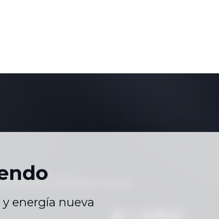
yendo
 Vacaciones
Contáctenos
Carreras
|
|
|
 y energía nueva