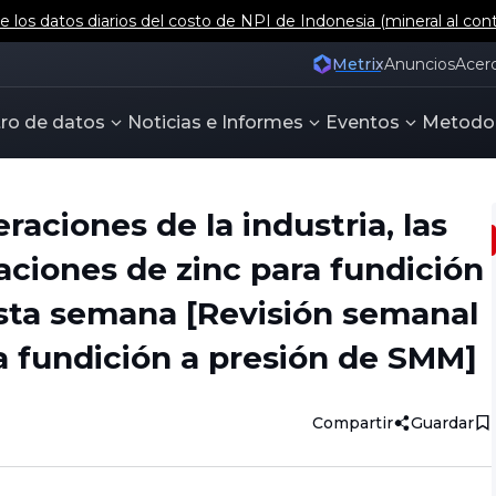
 los datos diarios del costo de NPI de Indonesia (mineral al con
Metrix
Anuncios
Acer
ro de datos
Noticias e Informes
Eventos
Metodo
eraciones de la industria, las
aciones de zinc para fundición
sta semana [Revisión semanal
a fundición a presión de SMM]
Compartir
Guardar