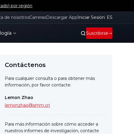
tado) por región
ca de nosotros
Carreras
Descargar App
Iniciar Sesión
ES
logía
Suscribirse
Contáctenos
Para cualquier consulta o para obtener más
información, por favor contacte:
Lemon Zhao
lemonzhao@smm.cn
Para más información sobre cómo acceder a
nuestros informes de investigación, contacte