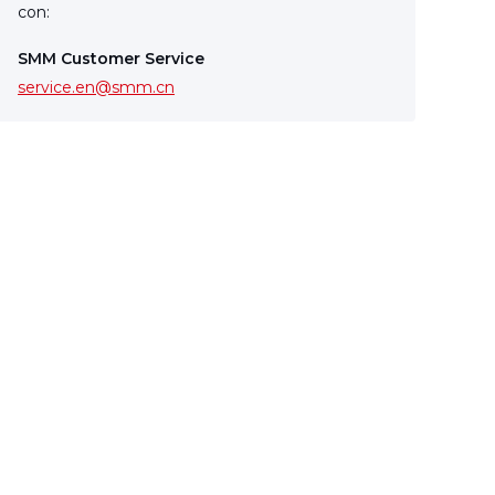
con:
SMM Customer Service
service.en@smm.cn