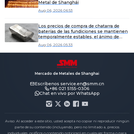
Metal de Shanghái
Aug 06, 2026 06:53
Los precios de compra de chatarra de
baterías de las fundiciones se mantienen
temporalmente estables, el ánimo de
envío de los recicladores es mediocre.
Aug 06, 2026 05:33
Mercado de Metales de Shanghai
Escríbenos
service.en@smm.cn
+86 021 5155-0306
Chat en vivo por WhatsApp
Aviso: Al acceder a este sitio, usted acepta no copiar ni reproducir ningún
parte de su contenido (incluyendo, pero no limitado a, precios
individuales, gráficos o contenido noticioso) en cualquier forma o para