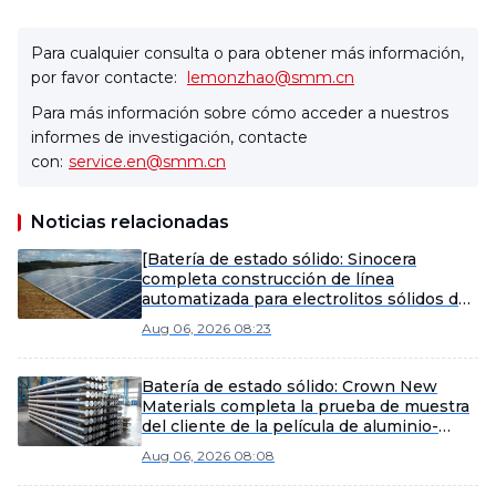
Para cualquier consulta o para obtener más información,
por favor contacte:
lemonzhao@smm.cn
Para más información sobre cómo acceder a nuestros
informes de investigación, contacte
con:
service.en@smm.cn
Noticias relacionadas
[Batería de estado sólido: Sinocera
completa construcción de línea
automatizada para electrolitos sólidos de
sulfuro; capacidad inicial de producción
Aug 06, 2026 08:23
en masa establecida]
Batería de estado sólido: Crown New
Materials completa la prueba de muestra
del cliente de la película de aluminio-
plástico para batería de estado sólido, con
Aug 06, 2026 08:08
una resistencia a altas temperaturas
sustancialmente mejorada