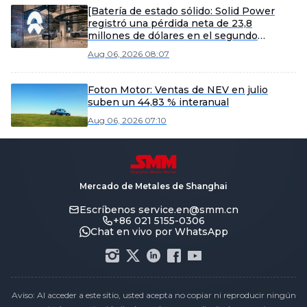
[Batería de estado sólido: Solid Power
registró una pérdida neta de 23,8
millones de dólares en el segundo
trimestre, mientras la construcción de la
Aug 06, 2026 08:07
línea de producción de prueba de
electrolito continuo avanza según lo
planeado]
Foton Motor: Ventas de NEV en julio
suben un 44,83 % interanual
Aug 06, 2026 07:10
Mercado de Metales de Shanghai
Escríbenos
service.en@smm.cn
+86 021 5155-0306
Chat en vivo por WhatsApp
Aviso: Al acceder a este sitio, usted acepta no copiar ni reproducir ningún