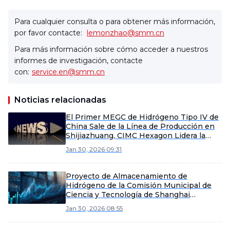
Para cualquier consulta o para obtener más información,
por favor contacte:
lemonzhao@smm.cn
Para más información sobre cómo acceder a nuestros
informes de investigación, contacte
con:
service.en@smm.cn
Noticias relacionadas
El Primer MEGC de Hidrógeno Tipo IV de
China Sale de la Línea de Producción en
Shijiazhuang, CIMC Hexagon Lidera la
Localización de Equipos de
Jan 30, 2026 09:31
Almacenamiento de Hidrógeno a Alta
Presión
Proyecto de Almacenamiento de
Hidrógeno de la Comisión Municipal de
Ciencia y Tecnología de Shanghai
Aceptado con Éxito, Fortaleciendo la Base
Jan 30, 2026 08:55
para la Localización de Equipos de
Almacenamiento de Hidrógeno.