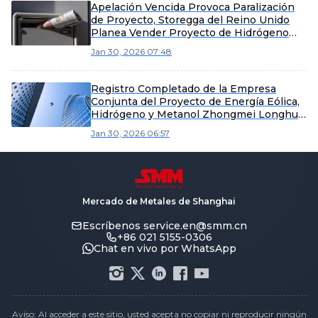
Hydrogen Feng Logra Diseño de Doble
Apelación Vencida Provoca Paralización
Vía de "Gase
de Proyecto, Storegga del Reino Unido
Planea Vender Proyecto de Hidrógeno
Verde de 70 MW en Escocia
Jan 30, 2026 07:48
Registro Completado de la Empresa
Conjunta del Proyecto de Energía Eólica,
Hidrógeno y Metanol Zhongmei Longhua
Jixian | Inversión Total de 6.100 Millones
Jan 30, 2026 06:57
de Yuanes
Mercado de Metales de Shanghai
Escríbenos
service.en@smm.cn
+86 021 5155-0306
Chat en vivo por WhatsApp
Aviso: Al acceder a este sitio, usted acepta no copiar ni reproducir ningún